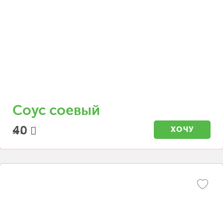
Соус соевый
40
ХОЧУ
30 г.