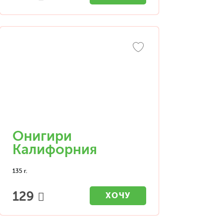
Онигири
Калифорния
135 г.
129
ХОЧУ