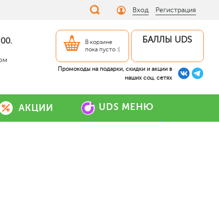
Вход
Регистрация
БАЛЛЫ UDS
00.
В корзине
пока пусто :(
дом
Промокоды на подарки, скидки и акции в
наших соц. сетях
UDS МЕНЮ
АКЦИИ