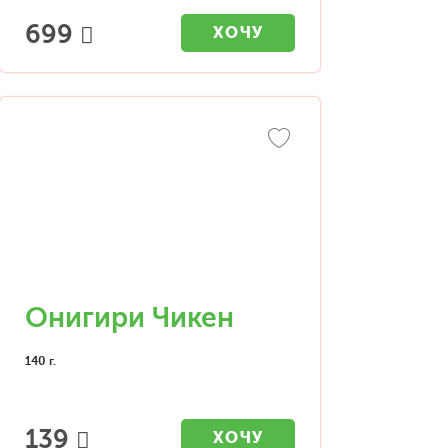
699
ХОЧУ
Онигири Чикен
140 г.
139
ХОЧУ