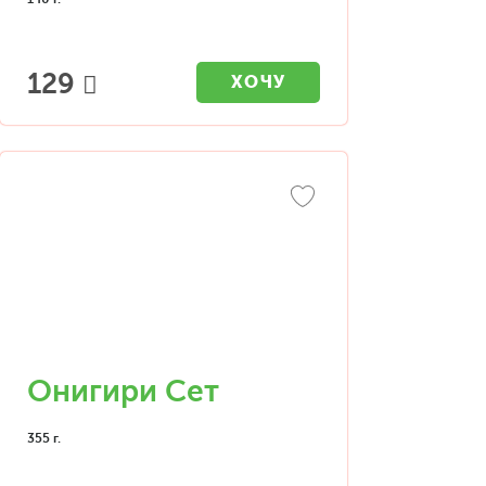
129
ХОЧУ
Онигири Сет
355 г.