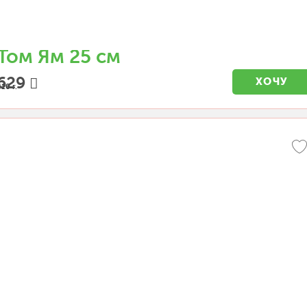
Том Ям 25 см
629
ХОЧУ
10 г.