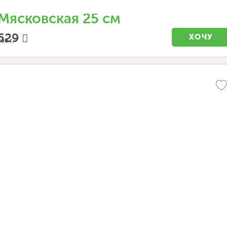
Мясковская 25 см
529
ХОЧУ
460 г.