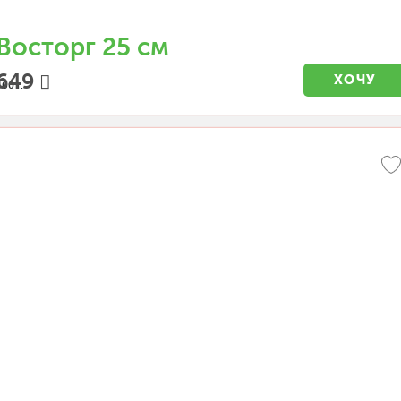
Восторг 25 см
649
ХОЧУ
400 г.