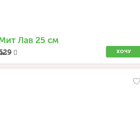
Мит Лав 25 см
629
ХОЧУ
50 г.