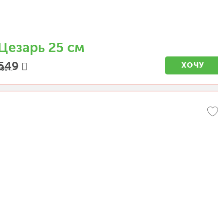
Цезарь 25 см
549
ХОЧУ
480 г.