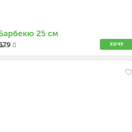
Барбекю 25 см
579
ХОЧУ
50 г.