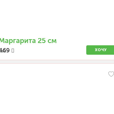
Маргарита 25 см
469
ХОЧУ
35 г.