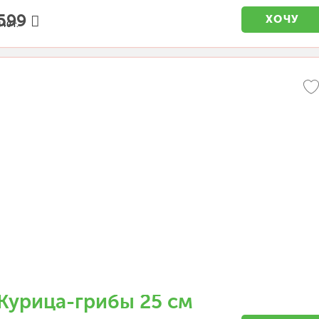
599
ХОЧУ
440 г.
Курица-грибы 25 см