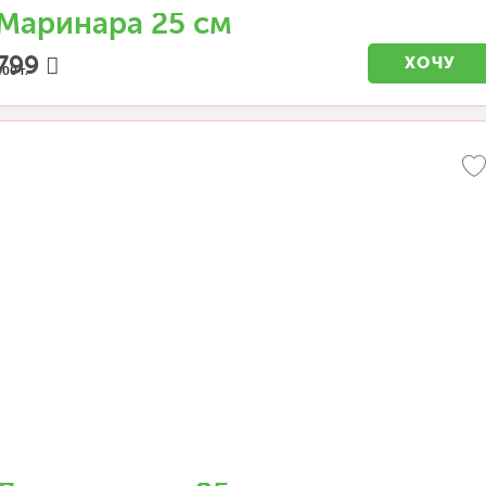
Маринара 25 см
799
ХОЧУ
400 г.