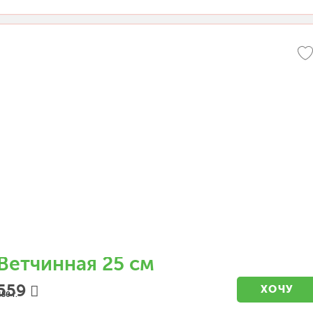
Ветчинная 25 см
559
ХОЧУ
50 г.