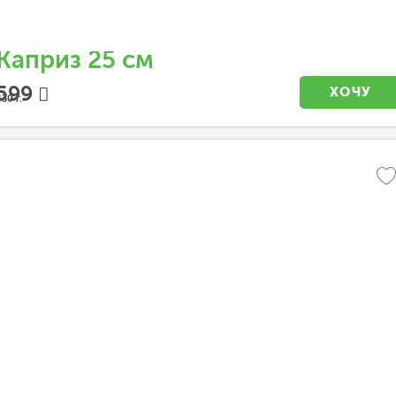
Каприз 25 см
599
ХОЧУ
30 г.