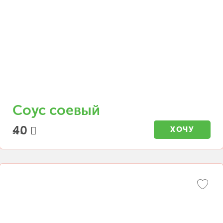
Соус соевый
40
ХОЧУ
30 г.