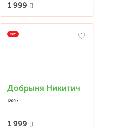
1 999
ХИТ
Добрыня Никитич
1200 г.
1 999