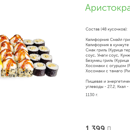
Аристокр
Состав (48 кусочков):
Калифорния Смайл грил
Калифорния в кунжуте 
Смак гриль (Курица те
соус, Унаги соус, Кунж
Безумец гриль (Курица
Хосомаки с огурцом (Р
Хосомаки с тамаго (Рис
Пищевая и энергетическ
углеводы - 27,2; Ккал -
1130 г.
1 399