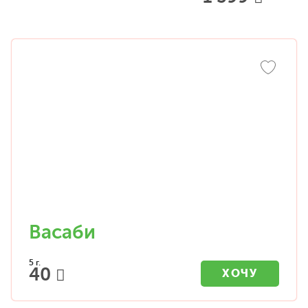
Васаби
5 г.
40
ХОЧУ