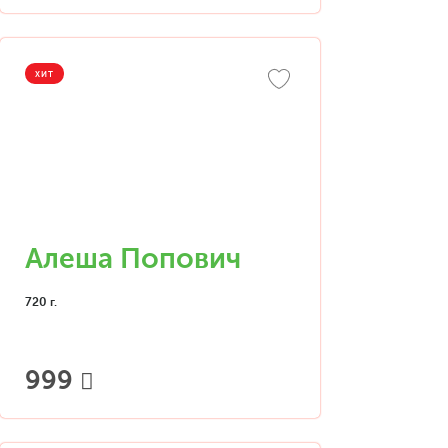
ХИТ
Алеша Попович
720 г.
999