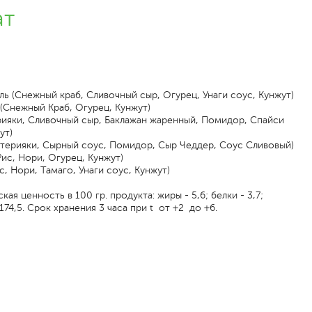
ат
ь (Снежный краб, Сливочный сыр, Огурец, Унаги соус, Кунжут)
(Снежный Краб, Огурец, Кунжут)
рияки, Сливочный сыр, Баклажан жаренный, Помидор, Спайси
ут)
 терияки, Сырный соус, Помидор, Сыр Чеддер, Соус Сливовый)
ис, Нори, Огурец, Кунжут)
, Нори, Тамаго, Унаги соус, Кунжут)
ая ценность в 100 гр. продукта: жиры - 5,6; белки - 3,7;
 174,5. Срок хранения 3 часа при t от +2 до +6.