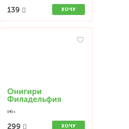
139
ХОЧУ
Онигири
Филадельфия
145 г.
299
ХОЧУ