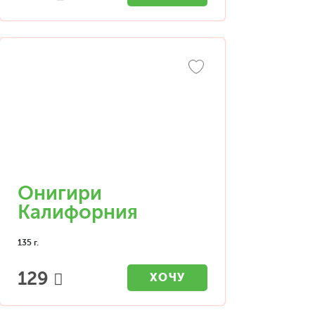
Онигири
Калифорния
135 г.
129
ХОЧУ