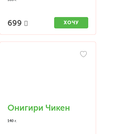
699
ХОЧУ
Онигири Чикен
140 г.