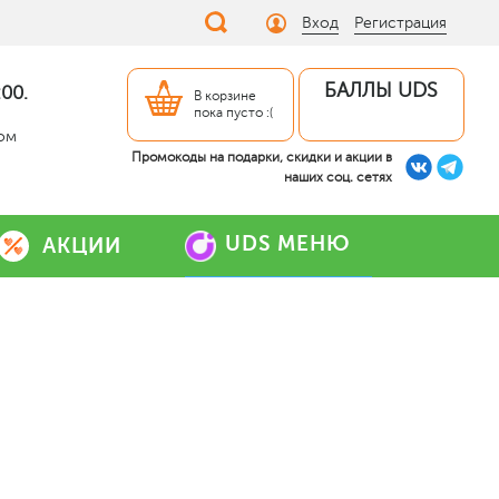
Вход
Регистрация
БАЛЛЫ UDS
00.
В корзине
пока пусто :(
дом
Промокоды на подарки, скидки и акции в
наших соц. сетях
UDS МЕНЮ
АКЦИИ