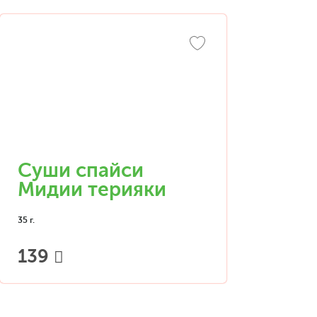
Суши спайси
Мидии терияки
35 г.
139