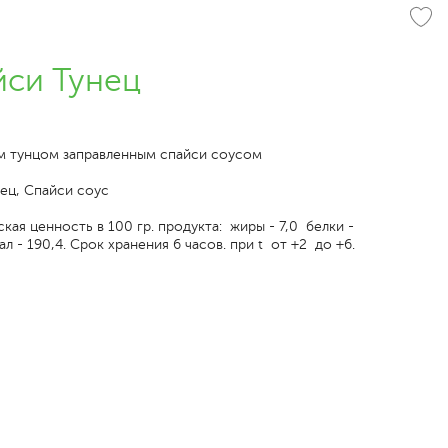
йси Тунец
м тунцом заправленным спайси соусом
нец, Спайси соус
кая ценность в 100 гр. продукта: жиры - 7,0 белки -
ал - 190,4. Срок хранения 6 часов. при t от +2 до +6.