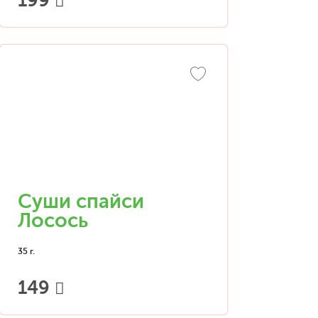
199
Суши спайси
Лосось
35 г.
149