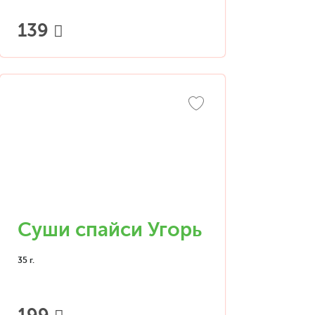
139
Суши спайси Угорь
35 г.