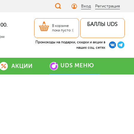
Вход
Регистрация
БАЛЛЫ UDS
00.
В корзине
пока пусто :(
дом
Промокоды на подарки, скидки и акции в
наших соц. сетях
UDS МЕНЮ
АКЦИИ