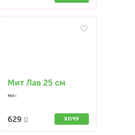
Мит Лав 25 см
450 г.
629
ХОЧУ