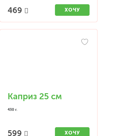
469
ХОЧУ
Каприз 25 см
430 г.
599
ХОЧУ