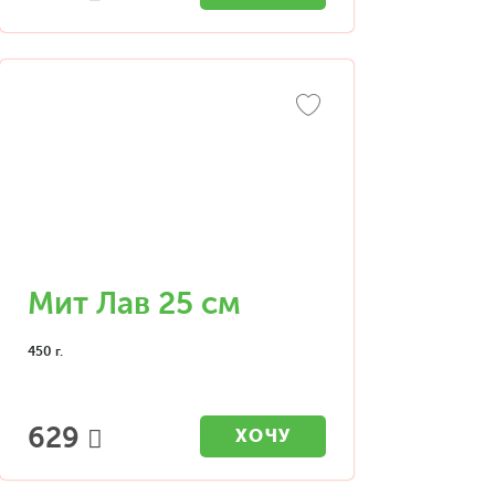
Мит Лав 25 см
450 г.
629
ХОЧУ