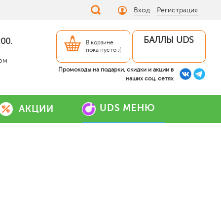
Вход
Регистрация
БАЛЛЫ UDS
00.
В корзине
пока пусто :(
дом
Промокоды на подарки, скидки и акции в
наших соц. сетях
UDS МЕНЮ
АКЦИИ