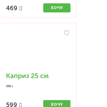
469
ХОЧУ
Каприз 25 см
430 г.
599
ХОЧУ